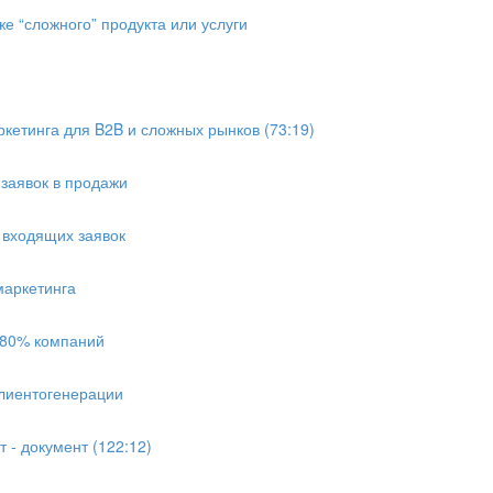
же “сложного” продукта или услуги
ркетинга для B2B и сложных рынков (73:19)
 заявок в продажи
о входящих заявок
маркетинга
 80% компаний
клиентогенерации
 - документ (122:12)