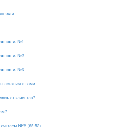
анности
ванности. №1
ванности. №2
ванности. №3
бы остаться с вами
вязь от клиентов?
там?
 считаем NPS (65:52)