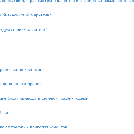
ть рассылки для разных групп клиентов и как писать письма, которы
 бизнесу email маркетинг
ть «думающих» клиентов?
 привлечения клиентов
водство по внедрению
орые будут приводить целевой трафик годами
й пост
ивают трафик и приводят клиентов