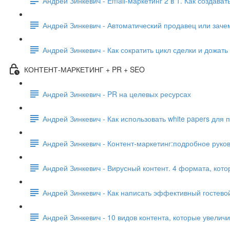
Андрей Зинкевич - Email-маркетинг 2 в 1. Как создава
Андрей Зинкевич - Автоматический продавец или зачем
Андрей Зинкевич - Как сократить цикл сделки и дожа
КОНТЕНТ-МАРКЕТИНГ + PR + SEO
Андрей Зинкевич - PR на целевых ресурсах
Андрей Зинкевич - Как использовать white papers для
Андрей Зинкевич - Контент-маркетинг:подробное руко
Андрей Зинкевич - Вирусный контент. 4 формата, кот
Андрей Зинкевич - Как написать эффективный гостево
Андрей Зинкевич - 10 видов контента, которые увелич