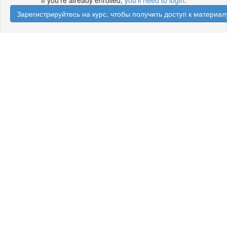
If you're already enrolled,
you'll need to login
.
Зарегистрируйтесь на курс, чтобы получить доступ к материал